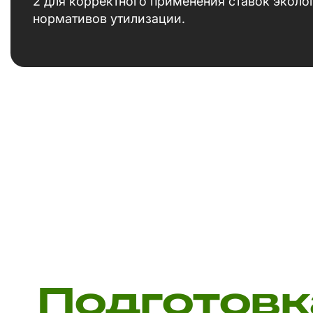
2 для корректного применения ставок эколо
нормативов утилизации.
Подготовк