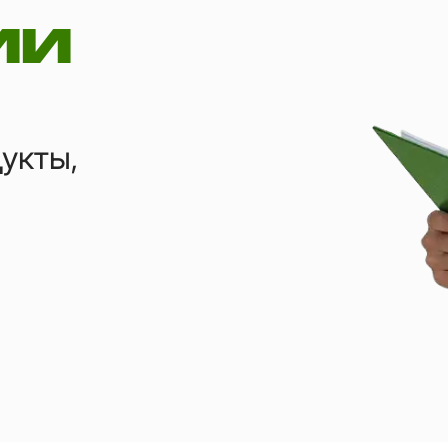
ии
укты,