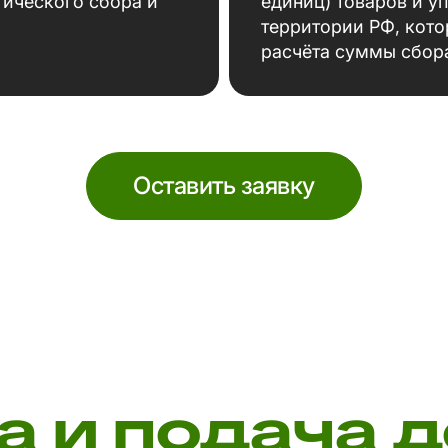
гического сбора и
единиц) товаров и у
территории РФ, кото
расчёта суммы сбор
Оставить заявку
а и подача 