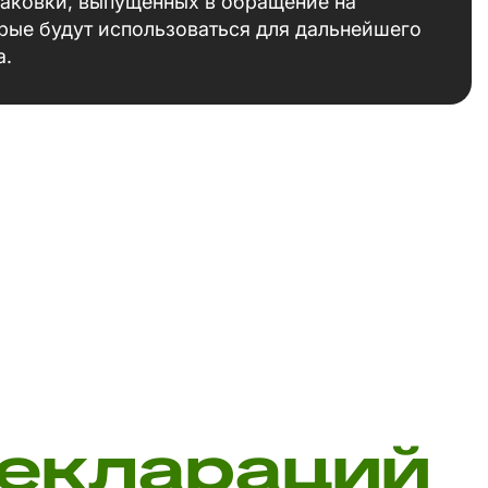
паковки, выпущенных в обращение на
рые будут использоваться для дальнейшего
а.
деклараций